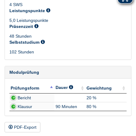
4 SWS
Leistungspunkte
5,0 Leistungspunkte
Präsenzzeit
48 Stunden
Selbststudium
102 Stunden
Modulprüfung
Dauer
Prüfungsform
Gewichtung
Prüfungsform
Dauer
Gewichtung
Bericht
20 %
Klausur
90 Minuten
80 %
PDF-Export