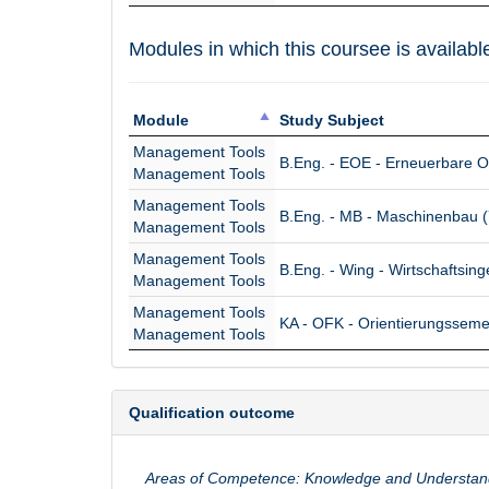
Modules in which this coursee is available
Module
Study Subject
Module
Study Subject
Management Tools
B.Eng. - EOE - Erneuerbare O
Management Tools
Management Tools
B.Eng. - MB - Maschinenbau 
Management Tools
Management Tools
B.Eng. - Wing - Wirtschaftsin
Management Tools
Management Tools
KA - OFK - Orientierungssem
Management Tools
Qualification outcome
Areas of Competence: Knowledge and Understandin