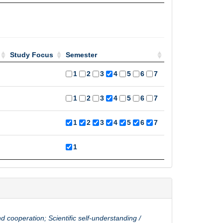
Study Focus
Semester
Study Focus
Semester
1
2
3
4
5
6
7
1
2
3
4
5
6
7
1
2
3
4
5
6
7
1
ooperation; Scientific self-understanding /