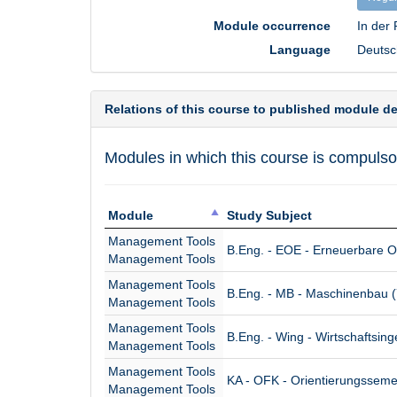
Module occurrence
In der
Language
Deutsc
Relations of this course to published module d
Modules in which this course is compulso
Module
Study Subject
Module
Study Subject
Management Tools
B.Eng. - EOE - Erneuerbare O
Management Tools
Management Tools
B.Eng. - MB - Maschinenbau 
Management Tools
Management Tools
B.Eng. - Wing - Wirtschaftsin
Management Tools
Management Tools
KA - OFK - Orientierungssem
Management Tools