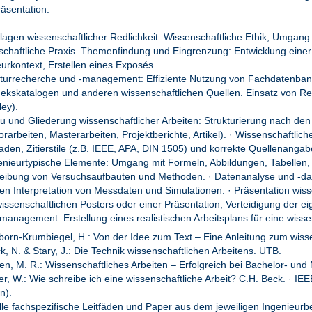
äsentation.
lagen wissenschaftlicher Redlichkeit: Wissenschaftliche Ethik, Umgang
schaftliche Praxis. Themenfindung und Eingrenzung: Entwicklung einer
urkontext, Erstellen eines Exposés.
raturrecherche und -management: Effiziente Nutzung von Fachdatenbank
thekskatalogen und anderen wissenschaftlichen Quellen. Einsatz von R
ey).
u und Gliederung wissenschaftlicher Arbeiten: Strukturierung nach den
rarbeiten, Masterarbeiten, Projektberichte, Artikel). · Wissenschaftlich
aden, Zitierstile (z.B. IEEE, APA, DIN 1505) und korrekte Quellenangab
enieurtypische Elemente: Umgang mit Formeln, Abbildungen, Tabelle
eibung von Versuchsaufbauten und Methoden. · Datenanalyse und -da
hen Interpretation von Messdaten und Simulationen. · Präsentation wiss
issenschaftlichen Posters oder einer Präsentation, Verteidigung der eig
management: Erstellung eines realistischen Arbeitsplans für eine wissen
lborn-Krumbiegel, H.: Von der Idee zum Text – Eine Anleitung zum wiss
k, N. & Stary, J.: Die Technik wissenschaftlichen Arbeitens. UTB.
en, M. R.: Wissenschaftliches Arbeiten – Erfolgreich bei Bachelor- und 
r, W.: Wie schreibe ich eine wissenschaftliche Arbeit? C.H. Beck. · IEE
n).
lle fachspezifische Leitfäden und Paper aus dem jeweiligen Ingenieurb