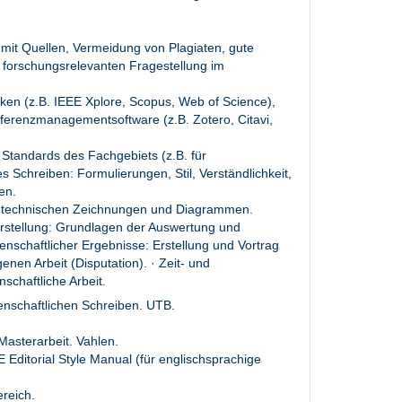
 mit Quellen, Vermeidung von Plagiaten, gute
 forschungsrelevanten Fragestellung im
en (z.B. IEEE Xplore, Scopus, Web of Science),
eferenzmanagementsoftware (z.B. Zotero, Citavi,
 Standards des Fachgebiets (z.B. für
es Schreiben: Formulierungen, Stil, Verständlichkeit,
en.
n, technischen Zeichnungen und Diagrammen.
rstellung: Grundlagen der Auswertung und
enschaftlicher Ergebnisse: Erstellung und Vortrag
enen Arbeit (Disputation). · Zeit- und
schaftliche Arbeit.
enschaftlichen Schreiben. UTB.
Masterarbeit. Vahlen.
E Editorial Style Manual (für englischsprachige
ereich.