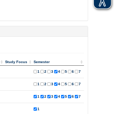
Study Focus
Semester
Study Focus
Semester
1
2
3
4
5
6
7
1
2
3
4
5
6
7
1
2
3
4
5
6
7
1