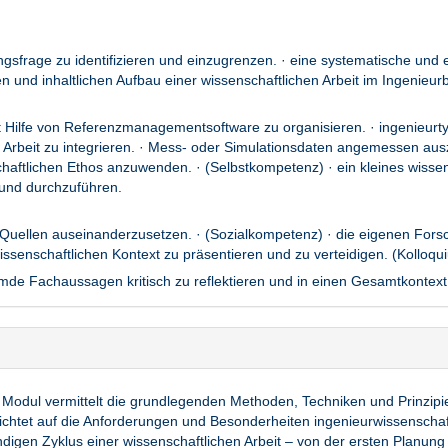
gsfrage zu identifizieren und einzugrenzen. · eine systematische und 
en und inhaltlichen Aufbau einer wissenschaftlichen Arbeit im Ingenie
mit Hilfe von Referenzmanagementsoftware zu organisieren. · ingenieu
 Arbeit zu integrieren. · Mess- oder Simulationsdaten angemessen auszu
haftlichen Ethos anzuwenden. · (Selbstkompetenz) · ein kleines wissen
 und durchzuführen.
n Quellen auseinanderzusetzen. · (Sozialkompetenz) · die eigenen Forsch
issenschaftlichen Kontext zu präsentieren und zu verteidigen. (Kolloqu
mde Fachaussagen kritisch zu reflektieren und in einen Gesamtkontext
Modul vermittelt die grundlegenden Methoden, Techniken und Prinzipien
ichtet auf die Anforderungen und Besonderheiten ingenieurwissenschaft
ndigen Zyklus einer wissenschaftlichen Arbeit – von der ersten Planung m