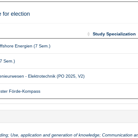
 for election
Study Specialization
Study Specialization
ffshore Energien (7 Sem.)
(7 Sem.)
genieurwesen - Elektrotechnik (PO 2025, V2)
ester Förde-Kompass
g; Use, application and generation of knowledge; Communication and c