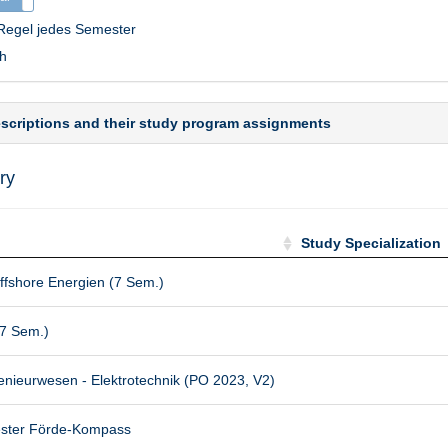
 Regel jedes Semester
h
escriptions and their study program assignments
ry
Study Specialization
Study Specialization
ffshore Energien (7 Sem.)
(7 Sem.)
genieurwesen - Elektrotechnik (PO 2023, V2)
ester Förde-Kompass