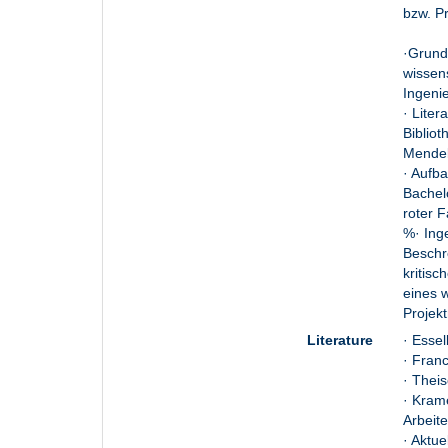
bzw. Pr
·Grund
wissen
Ingenie
· Lite
Biblio
Mendel
· Aufba
Bachelo
roter F
%· Ing
Beschr
kritisc
eines w
Projekt
Literature
· Esse
· Franc
· Theis
· Krame
Arbeite
· Aktue