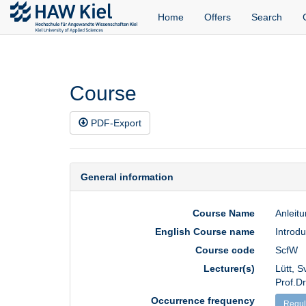
Home
Offers
Search
Course
PDF-Export
General information
Course Name
Anleit
English Course name
Introdu
Course code
ScfW
Lecturer(s)
Lütt, S
Prof.D
Occurrence frequency
Regul