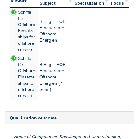
Module
Subject
Specialization
Focus
Module
Study
Study
Study
Schiffe
Subject
Specialization
Focus
für
B.Eng. - EOE -
Offshore-
Erneuerbare
Einsätze
Offshore
ships for
Energien
offshore
service
Schiffe
für
B.Eng. - EOE -
Offshore-
Erneuerbare
Einsätze
Offshore
ships for
Energien (7
offshore
Sem.)
service
Qualification outcome
Areas of Competence: Knowledge and Understanding;