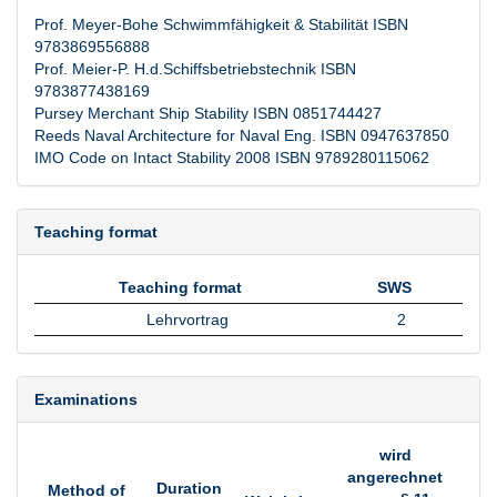
Prof. Meyer-Bohe Schwimmfähigkeit & Stabilität ISBN
9783869556888
Prof. Meier-P. H.d.Schiffsbetriebstechnik ISBN
9783877438169
Pursey Merchant Ship Stability ISBN 0851744427
Reeds Naval Architecture for Naval Eng. ISBN 0947637850
IMO Code on Intact Stability 2008 ISBN 9789280115062
Teaching format
Teaching format
SWS
Teaching format
SWS
Lehrvortrag
2
Examinations
wird
angerechnet
Duration
Method of