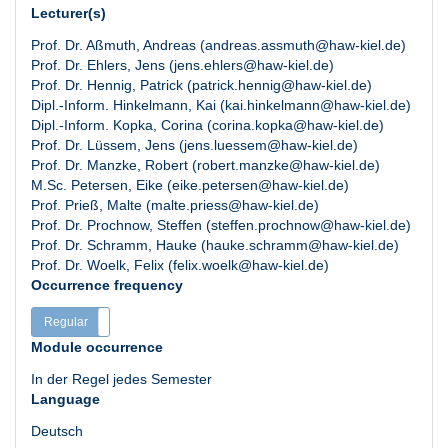
Lecturer(s)
Prof. Dr. Aßmuth, Andreas (andreas.assmuth@haw-kiel.de)
Prof. Dr. Ehlers, Jens (jens.ehlers@haw-kiel.de)
Prof. Dr. Hennig, Patrick (patrick.hennig@haw-kiel.de)
Dipl.-Inform. Hinkelmann, Kai (kai.hinkelmann@haw-kiel.de)
Dipl.-Inform. Kopka, Corina (corina.kopka@haw-kiel.de)
Prof. Dr. Lüssem, Jens (jens.luessem@haw-kiel.de)
Prof. Dr. Manzke, Robert (robert.manzke@haw-kiel.de)
M.Sc. Petersen, Eike (eike.petersen@haw-kiel.de)
Prof. Prieß, Malte (malte.priess@haw-kiel.de)
Prof. Dr. Prochnow, Steffen (steffen.prochnow@haw-kiel.de)
Prof. Dr. Schramm, Hauke (hauke.schramm@haw-kiel.de)
Prof. Dr. Woelk, Felix (felix.woelk@haw-kiel.de)
Occurrence frequency
Regular
Irregular
Module occurrence
In der Regel jedes Semester
Language
Deutsch