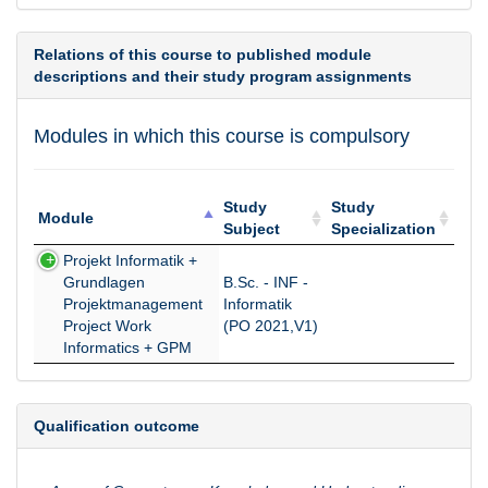
Relations of this course to published module
descriptions and their study program assignments
Modules in which this course is compulsory
Study
Study
Module
Subject
Specialization
Module
Study
Study
Projekt Informatik +
Subject
Specialization
Grundlagen
B.Sc. - INF -
Projektmanagement
Informatik
Project Work
(PO 2021,V1)
Informatics + GPM
Qualification outcome