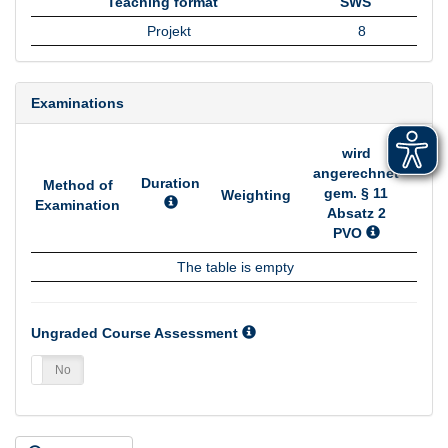
Teaching format
SWS
Teaching format
SWS
Projekt
8
Examinations
wird
angerechnet
Duration
Method of
gem. § 11
Weighting
Examination
Absatz 2
PVO
Method of
Duration
Weighting
wird
The table is empty
Examination
angerechnet
gem. § 11
Absatz 2
Ungraded Course Assessment
PVO
es
No