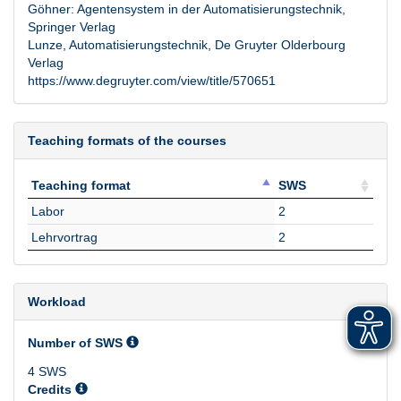
Göhner: Agentensystem in der Automatisierungstechnik,
Springer Verlag
Lunze, Automatisierungstechnik, De Gruyter Olderbourg
Verlag
https://www.degruyter.com/view/title/570651
Teaching formats of the courses
Teaching format
SWS
Teaching format
SWS
Labor
2
Lehrvortrag
2
Workload
Number of SWS
4 SWS
Credits