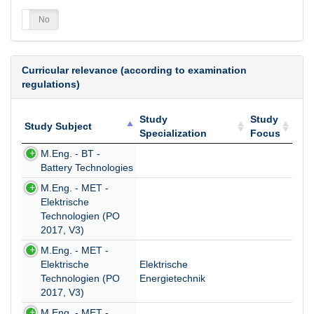
es
No
Curricular relevance (according to examination
regulations)
Study
Study
Study Subject
Specialization
Focus
Study Subject
Study
Study
M.Eng. - BT -
Specialization
Focus
Battery Technologies
M.Eng. - MET -
Elektrische
Technologien (PO
2017, V3)
M.Eng. - MET -
Elektrische
Elektrische
Technologien (PO
Energietechnik
2017, V3)
M.Eng. - MET -