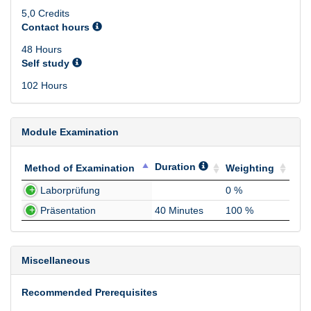
5,0 Credits
Contact hours
48 Hours
Self study
102 Hours
Module Examination
Duration
Method of Examination
Weighting
Method of Examination
Duration
Weighting
Laborprüfung
0 %
Präsentation
40 Minutes
100 %
Miscellaneous
Recommended Prerequisites