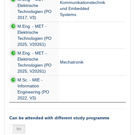
Kommunikationstechnik
Elektrische
und Embedded
Technologien (PO
Systems
2017, V3)
M.Eng. - MET -
Elektrische
Technologien (PO
2025, V20261)
M.Eng. - MET -
Elektrische
Mechatronik
Technologien (PO
2025, V20261)
M.Sc. - MIE -
Information
Engineering (PO
2022, V3)
Can be attended with different study programme
es
No