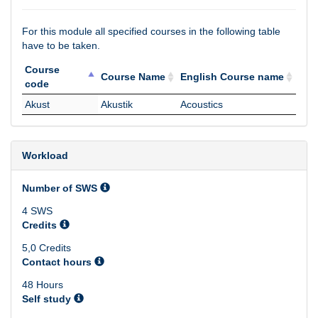
For this module all specified courses in the following table
have to be taken.
Course
Course Name
English Course name
code
Course
Course Name
English Course name
Akust
Akustik
Acoustics
code
Workload
Number of SWS
4 SWS
Credits
5,0 Credits
Contact hours
48 Hours
Self study