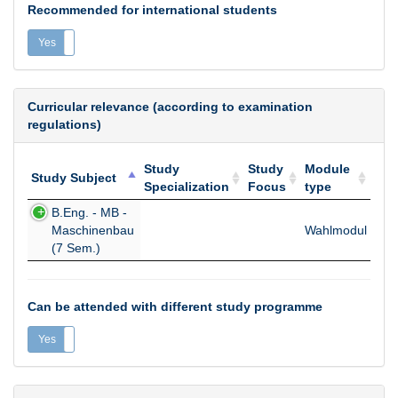
Recommended for international students
Yes
No
Curricular relevance (according to examination
regulations)
Study
Study
Module
Study Subject
Specialization
Focus
type
Study Subject
Study
Study
Module
B.Eng. - MB -
Specialization
Focus
type
Maschinenbau
Wahlmodul
(7 Sem.)
Can be attended with different study programme
Yes
No