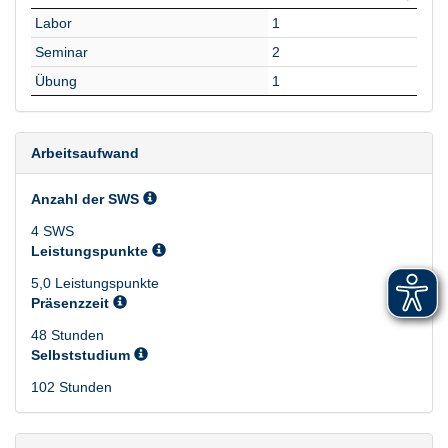
Lehrform
SWS
Labor
1
Seminar
2
Übung
1
Arbeitsaufwand
Anzahl der SWS
4 SWS
Leistungspunkte
5,0 Leistungspunkte
Präsenzzeit
48 Stunden
Selbststudium
102 Stunden